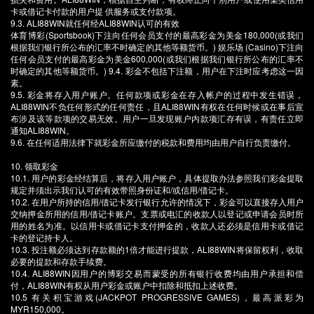
卡或借记卡付款的用户提 供服务或支付款项。
9.3. ALI88WIN就任何经ALI88WIN认可的有效
体育博彩(Sportsbook)下注向任何会员支付的最高彩金为美金180,000(或我们
根据我们银行所公布的汇率不时确定的其他等额货币。) 娱乐场 (Casino)下注向
任何会员支付的最高彩金为美金600,000(或我们根据我们银行所公布的汇率不
时确定的其他等额货币。) 9.4. 彩金不包括下注额，用户在下注时应考虑这一因
素。
9.5. 彩金将存入用户账户。任何款项或彩金在存入帐户的过程中发生错误，
ALI88WIN不负任何形式的任何责任，且ALI88WIN有权在任何时候或在事后宣
布涉及该等款项的交易无效。用户一旦发现账户内款项汇存有误，有责任立即
通知ALI88WIN。
9.6. 在任何适用法律下就彩金所应缴付的税款和费用均由用户自行负责缴付。
10. 领取彩金
10.1. 用户的彩金经结算后，将存入用户账户，具体提取办法参照我们彩金提取
规定并须出示我们认可的有效带照身份证和/或信用/借记卡。
10.2. 在用户所持的信用/借记卡发行银行允许的情况下，彩金可以直接存入用户
交纳押金所用的信用/借记卡账户。支票或电汇的收款人以登记或申请会员时所
用的姓名为准。以信用卡或借记卡支付押金的，收款人还必须是信用卡或借记
卡的登记持卡人。
10.3. 投注额必须达到存款额的1倍才能进行提款，ALI88WIN将保留权利，收取
必要的提款和存款手续费。
10.4. ALI88WIN因用户的博彩交易而蒙受的所有银行收费均由用户承担和偿
付，ALI88WIN有权从用户彩金或账户中扣除和抵扣上述收费。
10.5 有关积宝游戏(JACKPOT PROGRESSIVE GAMES)，最高派彩为
MYR150,000。