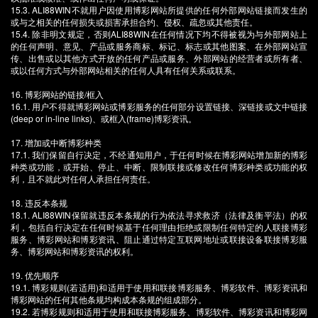
15.3. ALI88WIN不就用户因使用博彩网站所提供的任何外部网站链接而发生的
或与之相关的任何损失或损害承担合约、侵权、疏忽或其他责任。
15.4. 除非明文规定，否则ALI88WIN在任何情况下均不得被视为与外部网站上
的任何声明、意见、产品或服务商标、标记、标志或其他图案、在外部网站宣
传、出售或以其他方式开放的任何产品或服务、外部网站的经营者或所有者、
或以任何方式与外部网站相关的任何人具有任何关系或联系。
16. 博彩网站的链接/框入
16.1. 用户不得就博彩网站或博彩服务的任何部分设置链接、深链接或文中链接
(deep or in-line links)、或框入(frame)博彩资讯。
17. 增加或中断博彩种类
17.1. 我们保留自行决定，不经通知用户，于任何时候在博彩网站增加新的博彩
种类或功能，或开始、停止、中断、限制联接或修改任何博彩种类或功能的权
利，且不就此对任何人承担任何责任。
18. 违反本条规
18.1. ALI88WIN保留就违反本条规的行为依法寻求救济（法律及衡平法）的权
利，包括自行决定在任何时候基于任何理由拒绝或限制任何特定的人联接博彩
服务、博彩网站和博彩资讯、阻止通过特定互联网地址或联接设备联接博彩服
务、博彩网站和博彩资讯的权利。
19. 优先顺序
19.1. 博彩规则(若适用)和适用于使用和联接博彩服务、博彩软件、博彩资讯和
博彩网站的任何其他条规均构成本条规的组成部分。
19.2. 若博彩规则和适用于使用和联接博彩服务、博彩软件、博彩资讯和博彩网