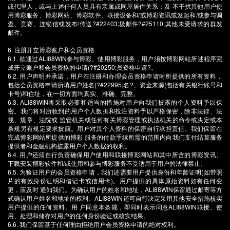
或代理人，或与上述任何人员具有亲属或同屋居住关系；及 不干扰其他用户使
用博彩服务、博彩网站、博彩软件、联接设备和/或博彩资讯或发起和/或参与调
查、竞赛、连锁信或发布/传送?#22403;圾邮件?#25110;其他未受请求的群发
邮件。
6. 注册开立博彩账户和会员资格
6.1. 欲通过ALI88WIN参与博彩、使用博彩服务，用户须按博彩网站所述程序完
成开立账户和会员资格的申请(?#20250;员资格申请?。
6.2. 用户声明并承诺，用户在注册和办理会员资格申请时所提供的所有资料，
包括会员资格申请所填用户姓名(?#22995;名?、资金来源(包括有关银行账号和
卡号)和住址，在一切方面均真实、准确、完整。
6.3. ALI88WIN将采取必要和适当的措施对用户向我们披露的个人资料予以保
密。我们将对所收到的用户个人数据和投注资料予以严格保密，除非法律、法
规、规章、法院或 监管机关或任何有关博彩管理或执法机关的命令或决定或本
条规另有规定要求披露。用户对其个人资料的保密自行承担责任。我们保留在
完成博彩网站所提供的博彩 服务的付款手续所需的范围内向我们支付结算服务
提供者和金融机构披露用户个人数据的权利。
6.4. 用户还须自行负责确保用户使用和联接博彩网站和其中所含的博彩资讯、
下载安装博彩软件和/或使用和参与博彩服务不受适用于用户的法律禁止。
6.5. 为验证用户的会员资格申请，我们还需要用户提供身份和年龄证明(如带照
片的有效身份证明和借记卡或信用卡)。用户提供的具体原始资料如有任何变
更，应及时 通知我们。为确认用户的姓名和地址，ALI88WIN保留通过邮寄等方
式确认用户姓名和地址的权利。ALI88WIN还可自行决定采用其他安全措施核实
用户提供的任何资料。用 户同意本条规，即同时表示同意ALI88WIN联接、使
用、处理和储存对用户的任何身份验证或核实结果。
6.6. 我们保留基于任何理由拒绝用户会员资格申请的绝对权利。