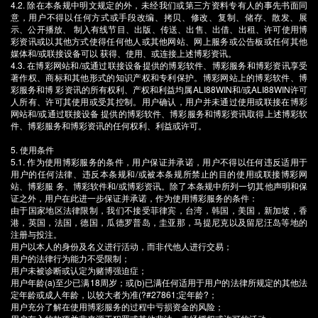
4.2. 除在本条规中明文规定的外，未经我们或第三方资料专有人的事先书面同
意，用户不得以任何方式或手段改编、拷贝、修改、复制、储存、散发、展
示、公开播放、 制入有线节目、出版、传送、出售、出借、出租、许可使用博
彩资讯或以其他方式使得任何他人或其他网站、网上服务或公告板或任何其他
媒体和/或联接设备可以 获得、使用、或连接上述博彩资讯。
4.3. 在博彩网站和/或通过联接设备提供的博彩软件、博彩服务和博彩资讯享受
著作权、商标和其他形式的知识产权和专利保护。博彩网站上的博彩软件、博
彩服务和博 彩资讯的所有权利、产权和利益均属ALI88WIN和/或ALI88WIN许可
人所有、许可其使用或受其控制。用户确认，用户并未通过使用或联接在博彩
网站和/或通过联接设备 提供的博彩软件、博彩服务和博彩资讯取得上述博彩软
件、博彩服务和博彩资讯的任何权利、利益或许可。
5. 使用条件
5.1. 作为使用博彩服务的条件，用户保证并承诺，用户不得以任何违反适用于
用户的任何法律、违反本条规和/或被本条规所禁止的目的使用或联接博彩网
站、博彩服 务、博彩软件和/或博彩资讯。除了本条规中所列一切其他声明和保
证之外，用户在此进一步保证并承诺，作为使用博彩服务的条件：
由于国家地区法律限制，我们不接受菲律宾，台湾，韩国，美国，新加坡，香
港，英国，法国，德国，瓜德罗普岛，圭亚那，马提尼克以及留尼汪岛等地的
注册与投注。
用户以本人的身份及名义进行活动，而非代他人进行交易；
用户的法律行为能力不受限制；
用户未被诊断或认定为赌博强迫症；
用户年龄(a)至少已满18周岁；或(b)已满任何适用于用户的法律所规定的其他法
定年龄或成人年龄，以较大者为准(?#27861;定年龄?；
用户充分了解在使用博彩服务的过程中亏损资金的风险；