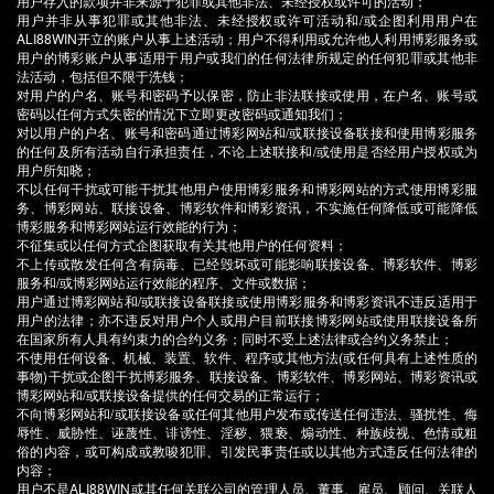
用户存入的款项并非来源于犯罪或其他非法、未经授权或许可的活动；
用户并非从事犯罪或其他非法、未经授权或许可活动和/或企图利用用户在
ALI88WIN开立的账户从事上述活动；用户不得利用或允许他人利用博彩服务或
用户的博彩账户从事适用于用户或我们的任何法律所规定的任何犯罪或其他非
法活动，包括但不限于洗钱；
对用户的户名、账号和密码予以保密，防止非法联接或使用，在户名、账号或
密码以任何方式失密的情况下立即更改密码或通知我们；
对以用户的户名、账号和密码通过博彩网站和/或联接设备联接和使用博彩服务
的任何及所有活动自行承担责任，不论上述联接和/或使用是否经用户授权或为
用户所知晓；
不以任何干扰或可能干扰其他用户使用博彩服务和博彩网站的方式使用博彩服
务、博彩网站、联接设备、博彩软件和博彩资讯，不实施任何降低或可能降低
博彩服务和博彩网站运行效能的行为；
不征集或以任何方式企图获取有关其他用户的任何资料；
不上传或散发任何含有病毒、已经毁坏或可能影响联接设备、博彩软件、博彩
服务和/或博彩网站运行效能的程序、文件或数据；
用户通过博彩网站和/或联接设备联接或使用博彩服务和博彩资讯不违反适用于
用户的法律；亦不违反对用户个人或用户目前联接博彩网站或使用联接设备所
在国家所有人具有约束力的合约义务；同时不受上述法律或合约义务禁止；
不使用任何设备、机械、装置、软件、程序或其他方法(或任何具有上述性质的
事物)干扰或企图干扰博彩服务、联接设备、博彩软件、博彩网站、博彩资讯或
博彩网站和/或联接设备提供的任何交易的正常运行；
不向博彩网站和/或联接设备或任何其他用户发布或传送任何违法、骚扰性、侮
辱性、威胁性、诬蔑性、诽谤性、淫秽、猥亵、煽动性、种族歧视、色情或粗
俗的内容，或可构成或教唆犯罪、引发民事责任或以其他方式违反任何法律的
内容；
用户不是ALI88WIN或其任何关联公司的管理人员、董事、雇员、顾问、关联人