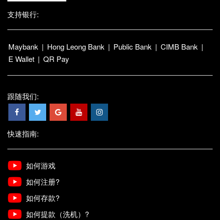
支持银行:
Maybank
|
Hong Leong Bank
|
Public Bank
|
CIMB Bank
|
E Wallet
|
QR Pay
跟随我们:
快速指南:
如何游戏
如何注册?
如何存款?
如何提款（洗机）?