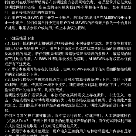
我们仅对在线即时帮助所公布的明陞官方备用网站负责。 会员登录其它任意貌
似明陞网站的链接，所造成的任何损失我们将不承担任何责任。 如有其他疑
问，请直接联络我们的在线客服
6.7. 用户在ALI88WIN仅可开立一个账户。若我们发现用户在ALI88WIN开设不
止一个账户，我们保留自行决定将用户在ALI88WIN的所有账户作为一个合并账
户处理、取消多余账户或与用户终止本协议的权利。
7. 下注及接受下注
7.1. 我们于博彩网站上和/或通过联接设备所不时提供的游戏、体育赛事和其他
博彩活动开放给用户下注。用户下注须遵守具体游戏或博彩活动的博彩规则以
及本条规的 规定。若任何赌局出现明显错误或显示错误的参赌人，该赌局的所
有下注均告作废。ALI88WIN博彩系统发生故障时，ALI88WIN亦有权宣布任何
或所有下注无效。
7.2. 尽管本条规可能存在其他规定，但ALI88WIN有权基于任何理由酌情拒绝用
户的全部或部分下注。
7.3. 我们仅接受用户按本条规通过互联网和/或联接设备进行下注。其他下注形
式(邮寄、电邮、传真等)一概不予接受。我们即使收到其他形式的下注，不论赌
盘最后开出的结果如何，均视为无效。
当明陞发现客户违背条规、条款或者在某种意义上存在欺诈、非法侵入、攻
击、伪造或损坏正常博彩规则的行为，有权冻结或注销其账号。所有由此产生
的彩金、红利以及所有账户结余都将被冻结及没收。明陞无需提前进行任何通
知。
任何不寻常的投注将被取消，而不需另行通知。特此声明，人工智能或软件
（机器人ots? ）于线上投注服务的使用是被严禁的行为，而任何试图或利用该
方式的投注将被取消，相关帐号立即会被关闭。
7.4. 受限于本条规其他规定，用户输入正确的用户名和密码且账户内存有足够
余额，用户即有效投下注码。