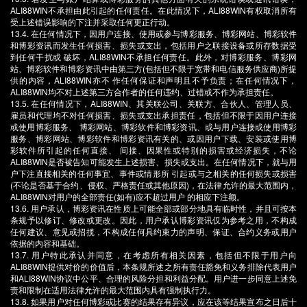
ALI88WIN不承担由此引起的任何责任。在此情况下，ALI88WIN有权取消所有
受上述错误影响的下注并采取任何更正行动。
13.4. 在任何情况下，因用户连接、使用或参与博彩服务、博彩网站、博彩软件
和博彩资讯而发生任何损害、损失或支出，包括用户之联接设备或所存数据受
到任何干扰或 破坏，ALI88WIN不承担任何责任。此外，对博彩服务、博彩网
站、博彩软件和博彩资讯中由第三方(包括但不限于宽带和电信服务供应商)所提
供的内容，ALI88WIN亦不 作任何保证和声明且不予负责；在任何情况下，
ALI88WIN均不对上述第三方合作者的任何违约、过错或不作为承担责任。
13.5. 在任何情况下，ALI88WIN、其关联公司、关联方、合伙人、管理人员、
雇员和代理均不对任何损害、损失或支出承担责任，包括但不限于因用户连接
或使用博彩服务、 博彩网站、博彩软件和博彩资讯、或与用户连接或使用博彩
服务、博彩网站、博彩软件和博彩资讯有关的、或因用户下载、安装或使用博
彩软件所引起的任何直接、 间接、因果性或特别的损害或经济损失，不论
ALI88WIN是否被告知可能发生上述损害、损失或支出。在任何情况下，就与用
户下注直接相关的任何事宜、事件或情形所 引起或与之相关的任何损失或损害
(不论是否基于合约、侵权、严格责任或其他原因)，在法律允许的最大范围内，
ALI88WIN对用户的全部责任(如有)应不超过用户 的相应下注额。
13.6. 用户承认，博彩资讯在性质上可能全部或部分地具有临时性，并且可按本
条规予以修订、修改或更改。因此，用户承认博彩资讯仅为参考之用，不构成
任何建议、意见或招揽，不构成任何具约束力的声明、保证、合约义务或用户
依据的内容和基础。
13.7. 用户特此承认并同意，在考虑所有相关因素，包括但不限于用户向
ALI88WIN提供对价的价值后，本条规所述之所有责任豁免和义务排除代表用户
和ALI88WIN协议中公平、合理的风险分担和利益分配。用户进一步同意上述免
责和限制在适用法律允许的最大范围内具有强制执行力。
13.8. 如果用户对任何博彩或比赛的结果存有异议，应在该等结果宣布之日后十