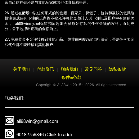
家自己这样做还是与其他玩家或其他体育博彩串通。
26. 通过在赌场中以任何形式的轮盘赌，百家乐，掷骰子，旋转和赢钱的低风险
投注完成任何下注的玩家将不被允许将此金额计入其下注以及帐户中有效的奖
金 。 ali88winmy.net保留扣留超出会员原始存款的任何金额的权利，直到充
分，公平地押出正确的金额为止。
27. 免费奖金不允许转移到其他产品。 除非由Ali88win自行决定，否则任何奖金
和奖金都不能转移到其他帐户。
关于我们
付款资讯
联络我们
常见问答
隐私条款
|
|
|
|
条件&条款
|
Copyright © Ali88win 2015 ~ 2026. All rights reserved.
联络我们:
ali88win@gmail.com
60182759846 (Click to add)