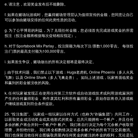
e. 请注意，欢迎奖金发布后不能删除。
f. 如果在赌场玩游戏时，您赢得赌场管理层认为值得宣传的金额，您同意让自己
可以参加由赌场安排的任何此类性质的活动。
g. 为了公平博彩的利益，为了兑现任何金额，您必须首先完成游戏奖金的所需
投注（投注金额将根据每次促销相应指定）。
h. 对于Sportsbook Mix Parlay，投注限额为每次下注/票数1,000零吉。 每张投
注/门票的最高支付额为100,000零吉。
i. 如果发生争议，赌场做出的所有决定都将是最终决定。
j. 由于技术问题，我们禁止以下游戏：Huga老虎机, Online Phoenix（多人火凤
飞舞）以及 Online Shark（多人飞禽走兽）。 如玩上述游戏，玩家将面临奖金
和赢到的彩金被没收的风险。
k. 任何玩家被发现正在使用任何第三方软件或自动游戏技术或利用游戏漏洞所
产生的任何赢得彩金，将作废其红利和所有赢得彩金，原始存款将存入游戏账
户继续游戏直到符合条件提款。
25. “投注集团”。 玩家或一组玩家以任何方式（也称为“诈骗集团”）共同工作，
以获取奖金或活动奖金或其他形式的奖金，总共只能拥有一个帐户，并且任何
多余的帐户将合并到一个帐户中 帐户。 我们将自行决定为每个冗余帐户收取管
理费，并拒绝付款。 我们将全权酌情决定将多余帐户中的所有下注交易撤消。
我们也保留没收任何企图骗取房屋内任何奖金的赌注的本金的权利，无论是玩