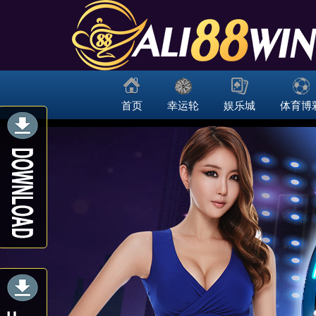
首页
幸运轮
娱乐城
体育博