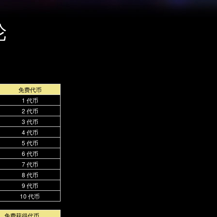
轮
。
免费代币
1 代币
2 代币
3 代币
4 代币
5 代币
6 代币
7 代币
8 代币
9 代币
10 代币
免费获得代币