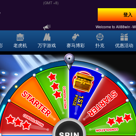
(GMT +8)
登入
Welcome to Ali88win -We will c
彩
老虎机
万字游戏
赛马博彩
扑克
优惠活动