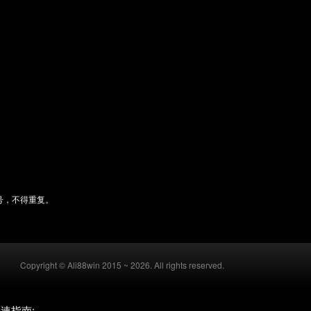
号，不得重复。
Copyright © Ali88win 2015 ~ 2026. All rights reserved.
速指南: