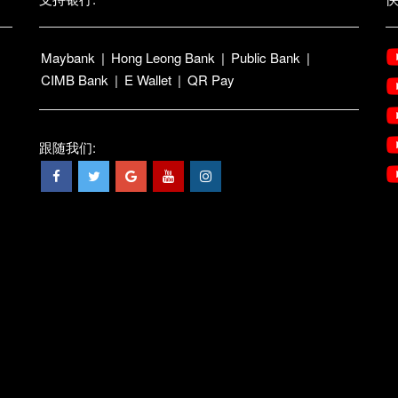
Maybank
|
Hong Leong Bank
|
Public Bank
|
CIMB Bank
|
E Wallet
|
QR Pay
跟随我们: